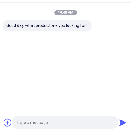
10:48 AM
Dongguan Fodor Technology Co., LTD. ก่อตั้งขึ้นในปี 2015 มุ่ง
มั่นที่จะพัฒนาและขายฮีทซิงค์อิเล็กทรอนิกส์และอุปกรณ์
Good day, what product are you looking for?
อิเล็กทรอนิกส์ฮาร์ดแวร์ รวมถึง: ฮีตซิงก์อะลูมิเนียมอัดขึ้นรูป ฮีต
ซิงก์หล่อเย็น ฮีตซิงก์ระบายความร้อนด้วยน้ำ โมดูลพัดลมระบาย
ความร้อน ผลิตภ...
เรียนรู้เพิ่มเติม
โทรเลย
ติดต่อเรา
Desktop Site
บ้าน
เกี่ยวกับเรา
ติดต่อเรา
Privacy Policy
แผนผังเว็บไซต์
คุณภาพ
อ่างความร้อนโปรไฟล์อลูมิเนียม
โรงงานในประเทศ
จีน.Copyright © 2026 Dongguan Fodor Technology Co., Ltd. All
Rights Reserved.