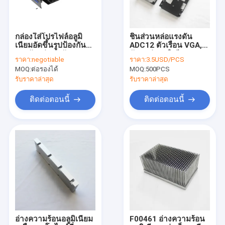
กล่องใส่โปรไฟล์อลูมิ
ชิ้นส่วนหล่อแรงดัน
เนียมอัดขึ้นรูปป้องกัน
ADC12 ตัวเรือน VGA,
การกัดกร่อนพลังงานสูง
วัสดุหล่ออลูมิเนียม
ราคา:
negotiable
ราคา:
3.5USD/PCS
ISO9001
MOQ:
ต่อรองได้
MOQ:
500PCS
รับราคาล่าสุด
รับราคาล่าสุด
ติดต่อตอนนี้
ติดต่อตอนนี้
บ้าน
สินค้า
เกี่ยวกับเรา
อ่างความร้อนอลูมิเนียม
F00461 อ่างความร้อน