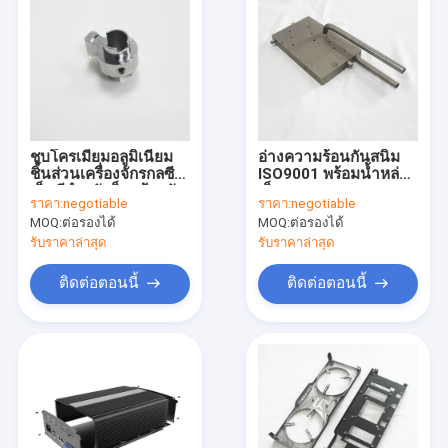
ชุบโครเมียมอลูมิเนียม
อ่างความร้อนกันสนิม
ชิ้นส่วนเครื่องจักรกลซี
ISO9001 พร้อมน้ำหล่อ
เอ็นซีสำหรับล็อคป้องกัน
เย็น Anti Baking
ราคา:
negotiable
ราคา:
negotiable
ออกซิเดชัน
MOQ:
ต่อรองได้
MOQ:
ต่อรองได้
รับราคาล่าสุด
รับราคาล่าสุด
ติดต่อตอนนี้
ติดต่อตอนนี้