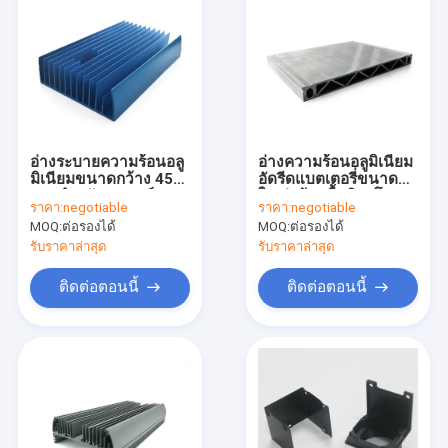
อ่างระบายความร้อนอลู
อ่างความร้อนอลูมิเนียม
มิเนียมขนาดกว้าง 450
อัดรีดแบตเตอรี่ขนาด
มม. สำหรับอุปกรณ์
ใหญ่พร้อมพื้นผิวอโน
ราคา:
negotiable
ราคา:
negotiable
อิเล็กทรอนิกส์
ไดซ์ป้องกันการกัดกร่อน
MOQ:
ต่อรองได้
MOQ:
ต่อรองได้
Anodizing Blue
รับราคาล่าสุด
รับราคาล่าสุด
ติดต่อตอนนี้
ติดต่อตอนนี้