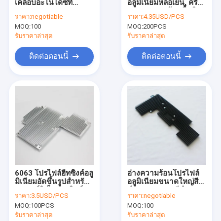
เคลือบอะโนไดซ์ที่
อลูมิเนียมหล่อเย็น, ครีบ
ทัวร์โรงงาน
ทนทาน AL6063 OEM
ระบายความร้อนพื้นผิว
ราคา:
negotiable
ราคา:
4.35USD/PCS
อุตสาหกรรมอิเล็กทรอ
ขนาดใหญ่ Skived Fin
MOQ:
100
MOQ:
200PCS
นิคส์ระบายความร้อน
ควบคุมคุณภาพ
รับราคาล่าสุด
รับราคาล่าสุด
ติดต่อเรา
ติดต่อตอนนี้
ติดต่อตอนนี้
ขอใบเสนอราคา
อ่างความร้อนโปรไฟล์อลูมิเนียม
อ่างความร้อนหลอมเย็น
ครีบระบายความร้อน Skived
6063 โปรไฟล์ฮีทซิงค์อลู
อ่างความร้อนโปรไฟล์
มิเนียมอัดขึ้นรูปสำหรับ
อลูมิเนียมขนาดใหญ่สี
อ่างความร้อนเหลว
อุปกรณ์อิเล็กทรอนิกส์
ดำ Anodized สีดำ
ราคา:
3.5USD/PCS
ราคา:
negotiable
ISO9001
ODM ปฏิบัติ
หม้อน้ำระบายความร้อนซีพียู
MOQ:
100PCS
MOQ:
100
รับราคาล่าสุด
รับราคาล่าสุด